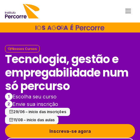
Nossos Cursos
Tecnologia, gestão e
empregabilidade num
só percurso
Escolha seu curso
1
Envie sua inscrição
2
29/06 – início das inscrições
11/08 – início das aulas
Inscreva-se agora