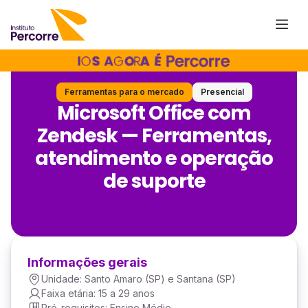
Ferramentas para o mercado
Presencial
Microsoft Office com
Zendesk — Ferramentas,
atendimento e operação
de suporte
Informações gerais
Unidade: Santo Amaro (SP) e Santana (SP)
Faixa etária: 15 a 29 anos
Pré-requisitos: Ensino Médio