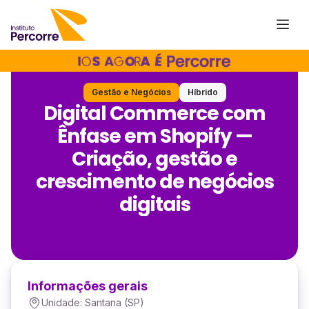
Gestão e Negócios
Híbrido
Digital Commerce com
Ênfase em Shopify —
Criação, gestão e
crescimento de negócios
digitais
Informações gerais
Unidade: Santana (SP)